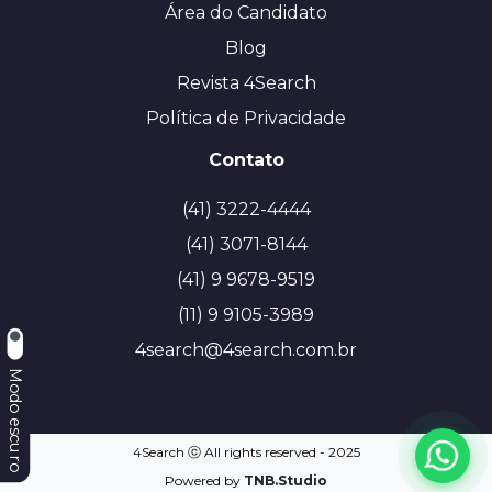
Área do Candidato
Blog
Revista 4Search
Política de Privacidade
Contato
(41) 3222-4444
(41) 3071-8144
(41) 9 9678-9519
(11) 9 9105-3989
4search@4search.com.br
Modo escuro
4Search ⓒ All rights reserved - 2025
Powered by
TNB.Studio