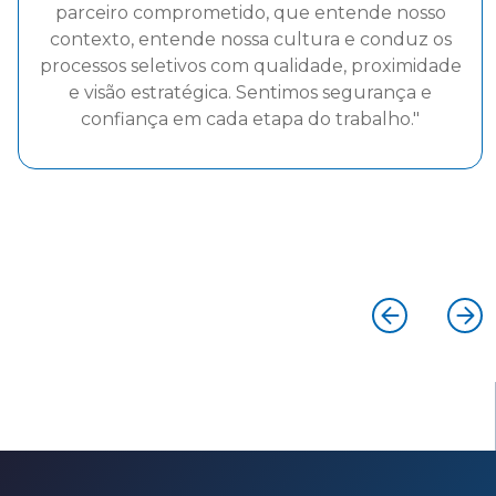
capacidade de compreender com precisão
s
nossas necessidades específicas, aliada a uma
de
atuação ágil, ética e altamente comprometida. 
credibilidade construída ao longo do processo 
o forte senso de parceria estabelecido reforça
a confiança que temos na empresa como uma
extensão estratégica do nosso time na atração
de executivos alinhados aos nossos valores e
objetivos."