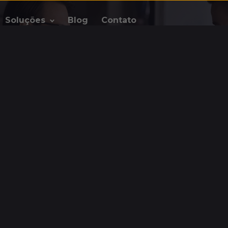
Soluções
Blog
Contato
eal
ntes