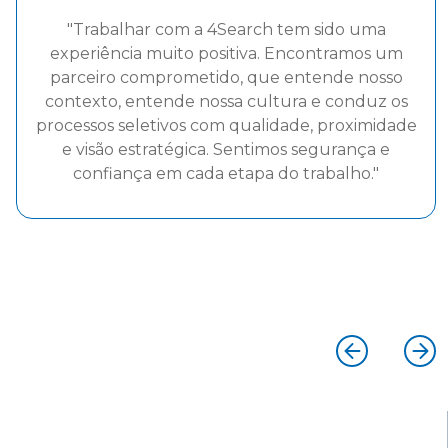
"A parceria com a 4Search tem sido muito
positiva para a Bonet, destacando-se pela
capacidade de compreender com precisão
nossas necessidades específicas, aliada a uma
atuação ágil, ética e altamente comprometida. A
credibilidade construída ao longo do processo e
o forte senso de parceria estabelecido reforçam
a confiança que temos na empresa como uma
extensão estratégica do nosso time na atração
de executivos alinhados aos nossos valores e
objetivos."