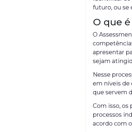
futuro, ou se
O que é
O Assessment
competências
apresentar pa
sejam atingi
Nesse proces
em níveis de 
que servem d
Com isso, os 
processos in
acordo com os