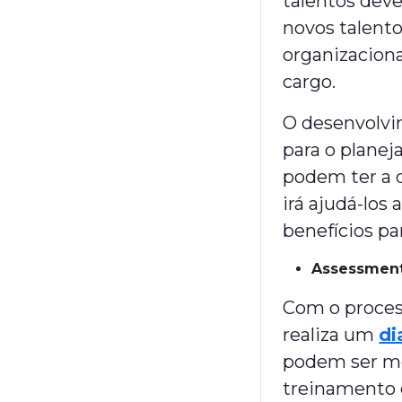
talentos dev
novos talento
organizaciona
cargo.
O desenvolvi
para o planej
podem ter a 
irá ajudá-los
benefícios pa
Assessment
Com o proces
realiza um
di
podem ser me
treinamento 