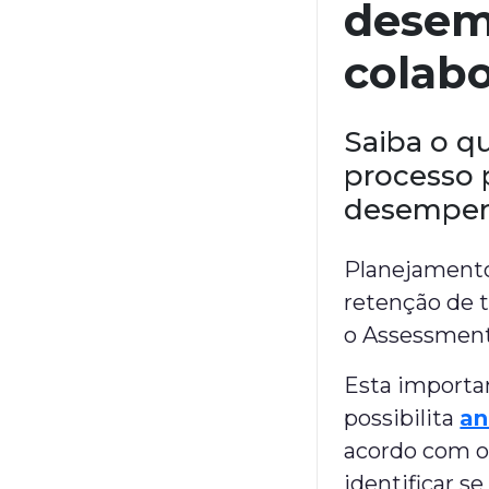
desem
colab
Saiba o q
processo p
desempen
Planejamento 
retenção de 
o Assessment
Esta importa
possibilita
an
acordo com o 
identificar s