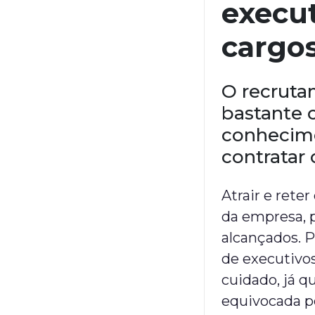
execut
cargos
O recruta
bastante
conhecime
contratar 
Atrair e rete
da empresa, 
alcançados. P
de executivo
cuidado, já 
equivocada p