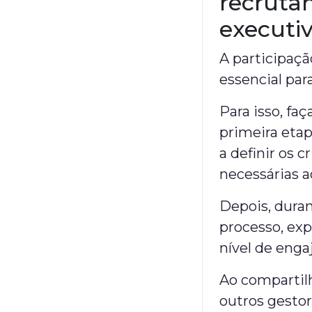
recruta
executi
A participaçã
essencial par
Para isso, fa
primeira eta
a definir os 
necessárias a
Depois, dura
processo, exp
nível de eng
Ao compartil
outros gestor