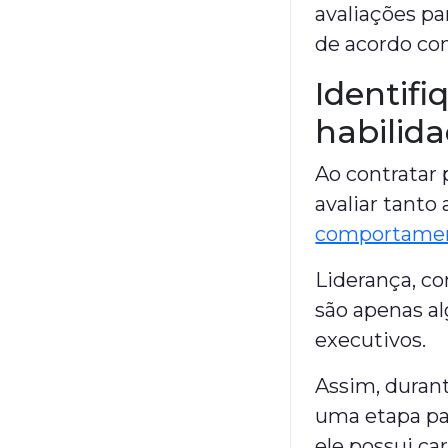
avaliações pa
de acordo co
Identifi
habilid
Ao contratar 
avaliar tanto
comportamen
Liderança, co
são apenas a
executivos.
Assim, durant
uma etapa par
ele possui ca