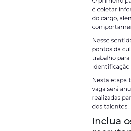
O primeiro p
é coletar inf
do cargo, alé
comportamenta
Nesse sentid
pontos da cul
trabalho para
identificação
Nesta etapa 
vaga será anu
realizadas pa
dos talentos.
Inclua o