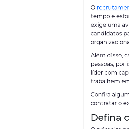
O
recrutamen
tempo e esfor
exige uma av
candidatos pa
organizaciona
Além disso, c
pessoas, por 
líder com cap
trabalhem em
Confira algum
contratar o e
Defina c