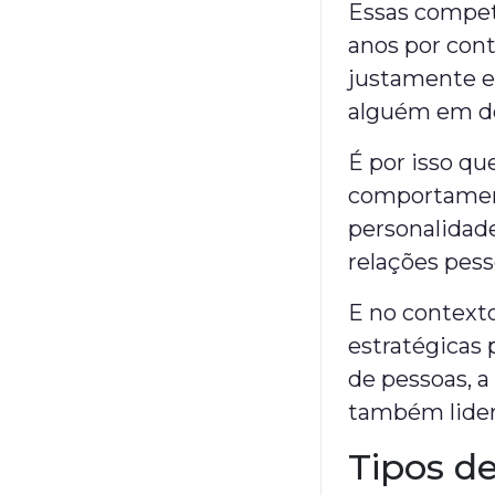
Essas competê
anos por cont
justamente es
alguém em d
É por isso q
comportament
personalidade
relações pess
E no contexto 
estratégicas 
de pessoas, a
também lide
Tipos d