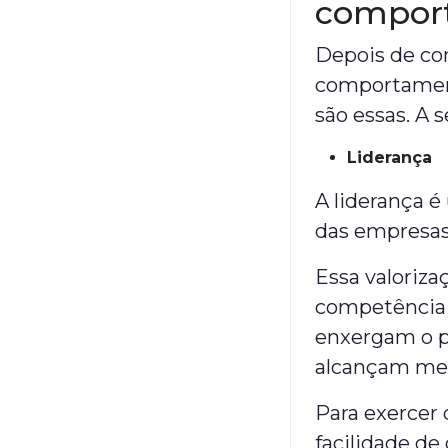
compor
Depois de co
comportament
são essas. A 
Liderança
A liderança é
das empresa
Essa valoriza
competência 
enxergam o po
alcançam met
Para exercer 
facilidade d