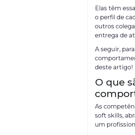
Elas têm ess
o perfil de c
outros colega
entrega de a
A seguir, par
comportamenta
deste artigo!
O que s
compor
As competên
soft skills,
um profission