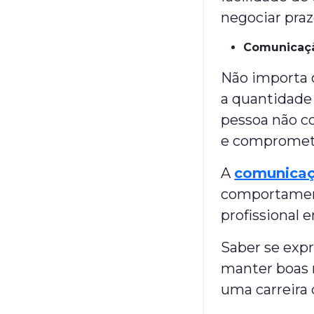
negociar praz
Comunicaç
Não importa 
a quantidade
pessoa não c
e comprome
A
comunica
comportament
profissional 
Saber se expr
manter boas r
uma carreira