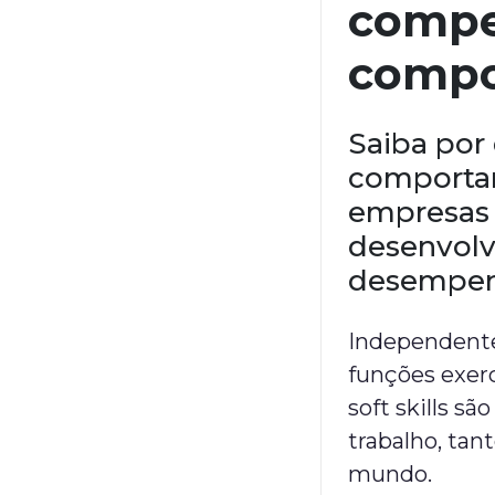
compe
compo
Saiba por
comportam
empresas 
desenvolv
desempen
Independente
funções exer
soft skills 
trabalho, tan
mundo.