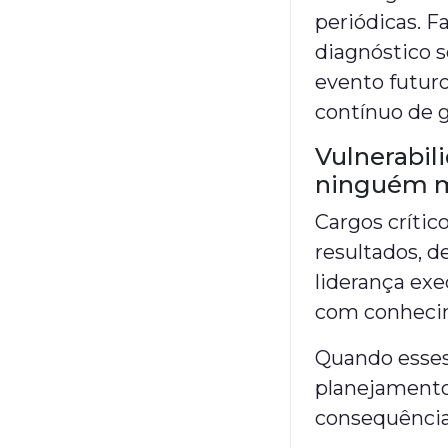
periódicas. 
diagnóstico s
evento futuro
contínuo de 
Vulnerabili
ninguém 
Cargos críti
resultados, d
liderança ex
com conhecim
Quando esses
planejamento
consequência