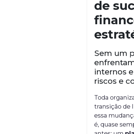
de su
financ
estrat
Sem um pl
enfrentam 
internos e
riscos e 
Toda organiz
transição de 
essa mudança
é, quase semp
antes: um
pl