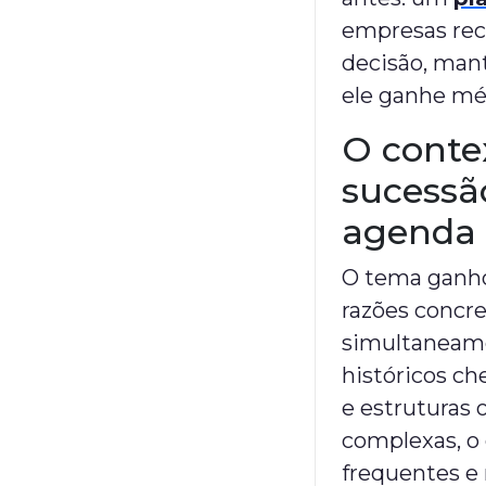
empresas rec
decisão, man
ele ganhe mé
O contex
sucessã
agenda
O tema ganho
razões concre
simultaneame
históricos c
e estruturas 
complexas, o 
frequentes e 