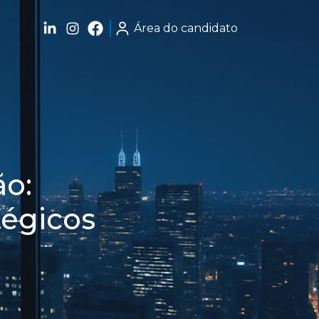
Área do candidato
ão:
tégicos