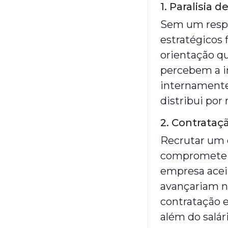
1. Paralisia d
Sem um respo
estratégicos
orientação q
percebem a in
internamente.
distribui po
2. Contrataç
Recrutar um 
compromete c
empresa acei
avançariam no
contratação 
além do salá