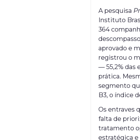
A pesquisa
P
Instituto Bra
364 companhia
descompasso 
aprovado e m
registrou o m
— 55,2% das
prática. Mes
segmento que
B3, o índice 
Os entraves 
falta de prio
tratamento o
estratégica e